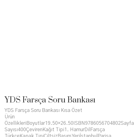
YDS Farsça Soru Bankası
YDS Farsça Soru Bankası Kısa Özet
Ürün
ÖzellikleriBoyutlar19.50×26.50ISBN9786056704802Sayfa
Sayısı400ÇevirenKağıt Tipi1. HamurDilFarsça
TürkçeKapak TipiCiltsizBasım YeriİstanbulParisa