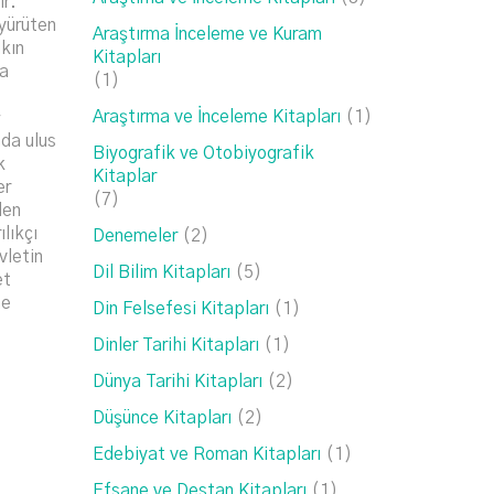
ir.
 yürüten
Araştırma İnceleme ve Kuram
kın
Kitapları
ya
(1)
Araştırma ve İnceleme Kitapları
(1)
*
ada ulus
Biyografik ve Otobiyografik
k
Kitaplar
er
(7)
den
lıkçı
Denemeler
(2)
vletin
Dil Bilim Kitapları
(5)
et
ne
Din Felsefesi Kitapları
(1)
Dinler Tarihi Kitapları
(1)
Dünya Tarihi Kitapları
(2)
Düşünce Kitapları
(2)
Edebiyat ve Roman Kitapları
(1)
Efsane ve Destan Kitapları
(1)