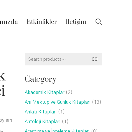
mızda
Etkinlikler
İletişim
Search
GO
for:
k
Category
i
Akademik Kitaplar
(2)
Anı Mektup ve Günlük Kitapları
(13)
Anlatı Kitapları
(1)
Söylem
Antoloji Kitapları
(1)
Araştıma ve İnceleme Kitapları
(8)