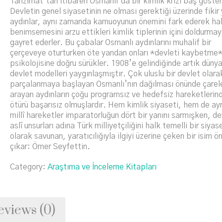
Tanzimat’tan itibaren Osmanlı’da bir kimlik krizi baş göster
Devletin genel siyasetinin ne olması gerektiği üzerinde fikir
aydınlar, aynı zamanda kamuoyunun önemini fark ederek hal
benimsemesini arzu ettikleri kimlik tiplerinin içini doldurma
gayret ederler. Bu çabalar Osmanlı aydınlarını muhalif bir
çerçeveye oturturken öte yandan onları *devleti kaybetme
psikolojisine doğru sürükler. 1908’e gelindiğinde artık düny
devlet modelleri yaygınlaşmıştır. Çok uluslu bir devlet olara
parçalanmaya başlayan Osmanlı’nın dağılması önünde çarel
arayan aydınların çoğu programsız ve hedefsiz hareketlerin
ötürü başarısız olmuşlardır. Hem kimlik siyaseti, hem de ayrı
millî hareketler imparatorluğun dört bir yanını sarmışken, de
aslî unsurları adına Türk milliyetçiliğini halk temelli bir siyas
olarak savunan, yaratıcılığıyla ilgiyi üzerine çeken bir isim ö
çıkar: Ömer Seyfettin.
Category:
Araştıma ve İnceleme Kitapları
eviews (0)