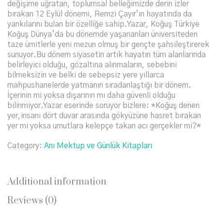
değişime uğratan, toplumsal belleğimizde derin izler
bırakan 12 Eylül dönemi, Remzi Çayır`ın hayatında da
yankılarını bulan bir özelliğe sahip.Yazar, Koğuş Türkiye
Koğuş Dünya’da bu dönemde yaşananları üniversiteden
taze ümitlerle yeni mezun olmuş bir gençte şahsileştirerek
sunuyor.Bu dönem siyasetin artık hayatın tüm alanlarında
belirleyici olduğu, gözaltına alınmaların, sebebini
bilmeksizin ve belki de sebepsiz yere yıllarca
mahpushanelerde yatmanın sıradanlaştığı bir dönem.
İçerinin mi yoksa dışarının mı daha güvenli olduğu
bilinmiyor.Yazar eserinde soruyor bizlere: *Koğuş denen
yer,insanı dört duvar arasında gökyüzüne hasret bırakan
yer mi yoksa umutlara kelepçe takan acı gerçekler mi?*
Category:
Anı Mektup ve Günlük Kitapları
Additional information
Reviews (0)