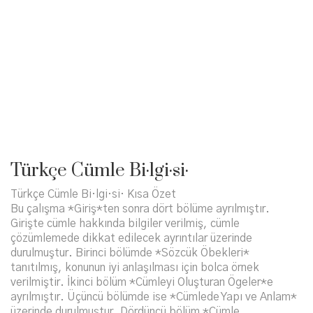
Türkçe Cümle Bi·lgi·si·
Türkçe Cümle Bi·lgi·si· Kısa Özet
Bu çalışma *Giriş*ten sonra dört bölüme ayrılmıştır.
Girişte cümle hakkında bilgiler verilmiş, cümle
çözümlemede dikkat edilecek ayrıntılar üzerinde
durulmuştur. Birinci bölümde *Sözcük Öbekleri*
tanıtılmış, konunun iyi anlaşılması için bolca örnek
verilmiştir. İkinci bölüm *Cümleyi Oluşturan Ögeler*e
ayrılmıştır. Üçüncü bölümde ise *Cümlede Yapı ve Anlam*
üzerinde durulmuştur. Dördüncü bölüm *Cümle